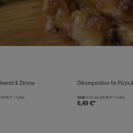
livenöl & Zitrone
Ölkomposition für Pizza 
r
(31,96 €* / 1 Liter)
Inhalt:
0.25 Liter
(25,96 €* / 1 Liter)
6,49 €*
t Anzahl: Gib den gewünschten Wert ein oder benut
Produkt Anzahl: Gi