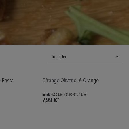
& Pasta
O'range Olivenöl & Orange
Inhalt:
0.25 Liter
(31,96 €* / 1 Liter)
7,99 €*
ze die Schaltflächen, um die Anzahl zu erhöhen od
b den gewünschten Wert ein oder benutze die Schal
Produkt Anzahl: Gib den gewünsc