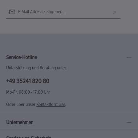
E-Mail-Adresse*
Ich habe die
Datenschutzbestimmungen
zur Kenntnis genommen
Diese Seite ist durch reCAPTCHA geschützt und es gelten die
Die mit einem Stern (*) markierten Felder sind Pflichtfelder.
und die
AGB
gelesen und bin mit ihnen einverstanden.
Datenschutzrichtlinie
und
Nutzungsbedingungen
.
Service-Hotline
Unterstützung und Beratung unter:
+49 35241 820 80
Mo-Fr, 08:00 - 17:00 Uhr
Oder über unser
Kontaktformular
.
Unternehmen