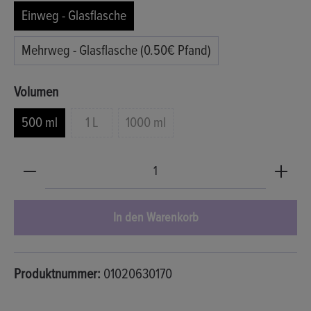
Einweg - Glasflasche
Mehrweg - Glasflasche (0.50€ Pfand)
auswählen
Volumen
500 ml
1 L
1000 ml
(Diese Option ist zurzeit nicht verfügbar.)
(Diese Option ist zurzeit nicht verfügb
Produkt Anzahl: Gib den gewünschten Wert ein oder b
In den Warenkorb
Produktnummer:
01020630170