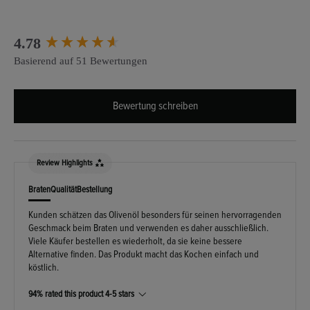
New content loaded
4.78
Basierend auf 51 Bewertungen
Bewertung schreiben
Review Highlights
Braten
Qualität
Bestellung
Kunden schätzen das Olivenöl besonders für seinen hervorragenden
Geschmack beim Braten und verwenden es daher ausschließlich.
Viele Käufer bestellen es wiederholt, da sie keine bessere
Alternative finden. Das Produkt macht das Kochen einfach und
köstlich.
94% rated this product 4-5 stars