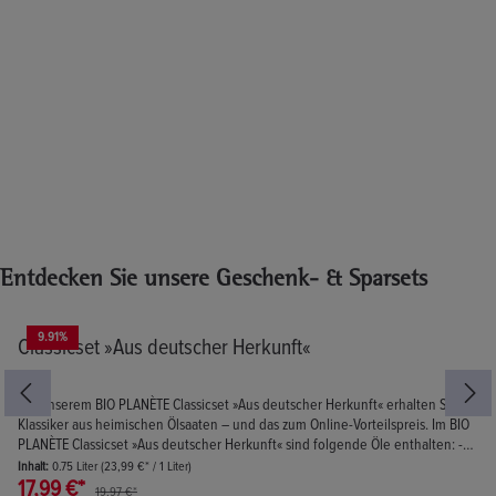
Produktgalerie überspringen
Entdecken Sie unsere Geschenk- & Sparsets
9.91
%
Classicset »Aus deutscher Herkunft«
Mit unserem BIO PLANÈTE Classicset »Aus deutscher Herkunft« erhalten Sie 3
Klassiker aus heimischen Ölsaaten – und das zum Online-Vorteilspreis. Im BIO
PLANÈTE Classicset »Aus deutscher Herkunft« sind folgende Öle enthalten: -
250 ml BIO PLANÈTE Leindotteröl nativ aus deutscher Herkunft - 250 ml BIO
Inhalt:
0.75 Liter
(23,99 €* / 1 Liter)
PLANÈTE Senföl nativ aus deutscher Herkunft - 250 ml BIO PLANÈTE Leinöl
17,99 €*
19,97 €*