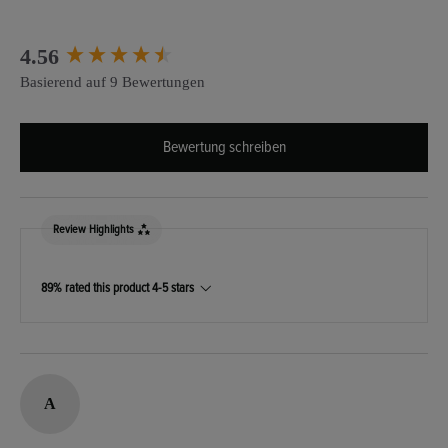
New content loaded
4.56
Basierend auf 9 Bewertungen
Bewertung schreiben
Review Highlights
89% rated this product 4-5 stars
A