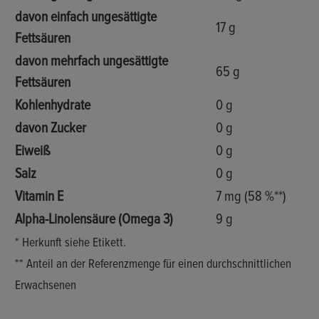
davon einfach ungesättigte
17 g
Fettsäuren
davon mehrfach ungesättigte
65 g
Fettsäuren
Kohlenhydrate
0 g
davon Zucker
0 g
Eiweiß
0 g
Salz
0 g
Vitamin E
7 mg (58 %**)
Alpha-Linolensäure (Omega 3)
9 g
* Herkunft siehe Etikett.
** Anteil an der Referenzmenge für einen durchschnittlichen
Erwachsenen