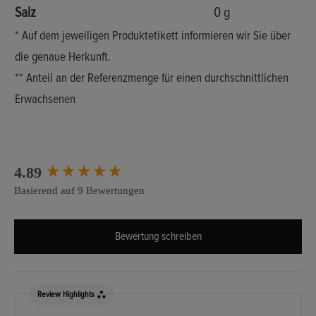
Salz
0 g
* Auf dem jeweiligen Produktetikett informieren wir Sie über
die genaue Herkunft.
** Anteil an der Referenzmenge für einen durchschnittlichen
Erwachsenen
New content loaded
4.89
Basierend auf 9 Bewertungen
Bewertung schreiben
Review Highlights