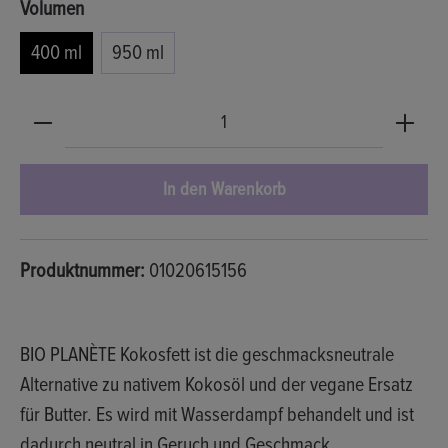
auswählen
Volumen
400 ml
950 ml
Produkt Anzahl: Gib den gewünschten Wert ein oder b
In den Warenkorb
Produktnummer:
01020615156
BIO PLANÈTE Kokosfett
ist die geschmacksneutrale
Alternative zu nativem Kokosöl und der vegane Ersatz
für Butter. Es wird mit Wasserdampf behandelt und ist
dadurch
neutral in Geruch und Geschmack
.