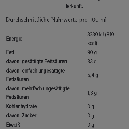
Herkunft.
Durchschnittliche Nährwerte pro 100 ml
3330 kJ (810
Energie
kcal)
Fett
90 g
davon: gesättigte Fettsäuren
83 g
davon: einfach ungesättigte
5,4 g
Fettsäuren
davon: mehrfach ungesättigte
1,3 g
Fettsäuren
Kohlenhydrate
0 g
davon: Zucker
0 g
Eiweiß
0 g