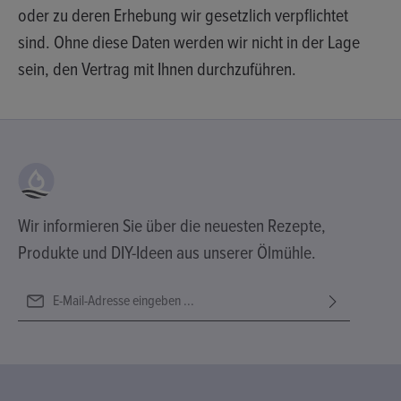
oder zu deren Erhebung wir gesetzlich verpflichtet
sind. Ohne diese Daten werden wir nicht in der Lage
sein, den Vertrag mit Ihnen durchzuführen.
Wir informieren Sie über die neuesten Rezepte,
Produkte und DIY-Ideen aus unserer Ölmühle.
E-Mail-Adresse*
Ich habe die
Datenschutzbestimmungen
zur Kenntnis genommen
Diese Seite ist durch reCAPTCHA geschützt und es gelten die
Die mit einem Stern (*) markierten Felder sind Pflichtfelder.
und die
AGB
gelesen und bin mit ihnen einverstanden.
Datenschutzrichtlinie
und
Nutzungsbedingungen
.