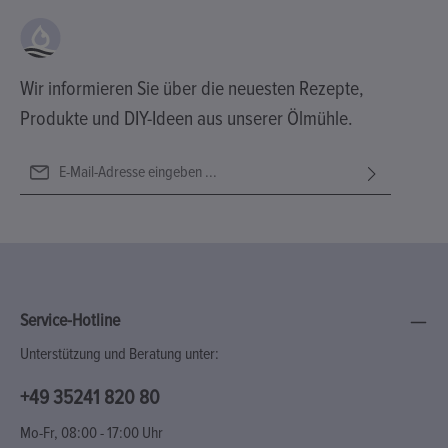
Wir informieren Sie über die neuesten Rezepte,
Produkte und DIY-Ideen aus unserer Ölmühle.
E-Mail-Adresse*
Ich habe die
Datenschutzbestimmungen
zur Kenntnis genommen
Diese Seite ist durch reCAPTCHA geschützt und es gelten die
Die mit einem Stern (*) markierten Felder sind Pflichtfelder.
und die
AGB
gelesen und bin mit ihnen einverstanden.
Datenschutzrichtlinie
und
Nutzungsbedingungen
.
Service-Hotline
Unterstützung und Beratung unter:
+49 35241 820 80
Mo-Fr, 08:00 - 17:00 Uhr