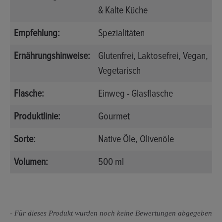
& Kalte Küche
Empfehlung:
Spezialitäten
Ernährungshinweise:
Glutenfrei
, Laktosefrei
, Vegan
,
Vegetarisch
Flasche:
Einweg - Glasflasche
Produktlinie:
Gourmet
Sorte:
Native Öle
, Olivenöle
Volumen:
500 ml
New content loaded
- Für dieses Produkt wurden noch keine Bewertungen abgegeben